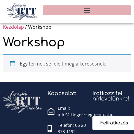
Kezdőlap
/ Workshop
Workshop
Egy termék se felelt meg a keresésnek.
Kapcsolat:
Iratkozz fel
hírlevelünkre!
Email:
info@rttegeszsegmentor.hu
Feliratkozás
Telefon: 06 20
373 1192