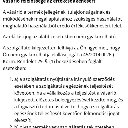
vásárló felelőssége az értékcsökkenésért
A vásárló a termék jellegének, tulajdonságainak és
működésének megállapításához szükséges használatot
meghaladó használatból eredő értékcsökkenésért felel.
Az elállási jog az alábbi esetekben nem gyakorolható
A szolgáltató kifejezetten felhívja az Ön figyelmét, hogy
Ön nem gyakorolhatja elállási jogát a 45/2014 (II.26.)
Korm. Rendelet 29. §. (1) bekezdésében foglalt
esetekben:
a) a szolgáltatás nyújtására irányuló szerződés
esetében a szolgáltatás egészének teljesítését
követően, ha a vállalkozás a teljesítést a vásárló
kifejezett, előzetes beleegyezésével kezdte meg, és
a fogyasztó tudomásul vette, hogy a szolgáltatás
egészének teljesítését követően felmondási jogát
elveszíti;
b) olyan termék vagy szolgáltatás tekintetében,