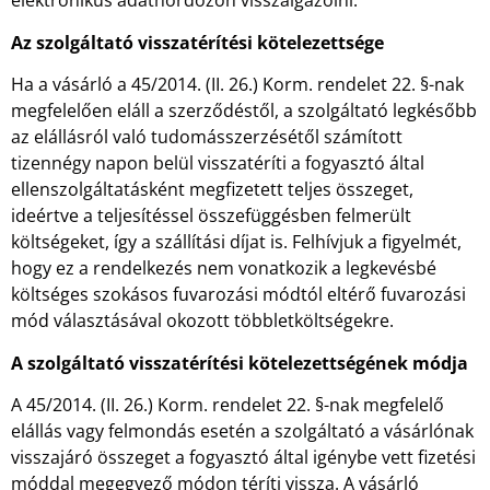
elektronikus adathordozón visszaigazolni.
Az szolgáltató visszatérítési kötelezettsége
Ha a vásárló a 45/2014. (II. 26.) Korm. rendelet 22. §-nak
megfelelően eláll a szerződéstől, a szolgáltató legkésőbb
az elállásról való tudomásszerzésétől számított
tizennégy napon belül visszatéríti a fogyasztó által
ellenszolgáltatásként megfizetett teljes összeget,
ideértve a teljesítéssel összefüggésben felmerült
költségeket, így a szállítási díjat is. Felhívjuk a figyelmét,
hogy ez a rendelkezés nem vonatkozik a legkevésbé
költséges szokásos fuvarozási módtól eltérő fuvarozási
mód választásával okozott többletköltségekre.
A szolgáltató visszatérítési kötelezettségének módja
A 45/2014. (II. 26.) Korm. rendelet 22. §-nak megfelelő
elállás vagy felmondás esetén a szolgáltató a vásárlónak
visszajáró összeget a fogyasztó által igénybe vett fizetési
móddal megegyező módon téríti vissza. A vásárló