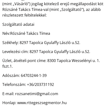
(mint „Vásárló”) jogilag kötelező erejű megállapodást köt
Rózsáné Takács Tímea-val (mint „Szolgáltató”), az alább
részletezett feltételekkel:
Szolgáltató adatai
Név:Rózsáné Takács Tímea
Székhely: 8297 Tapolca Gyulaffy László u.52.
Levelezési cím: 8297 Tapolca Gyulaffy László u.52.
Üzlet, átvételi pont címe: 8300 Tapolca Wesselényi u. 1.
fszt.1.
Adószám: 64703244-1-39
Telefonszám: +36/203731192
E-mail: rozsanetimi@gmail.com
Honlap: www.rttegeszsegmentor.hu