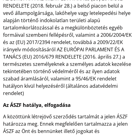
RENDELETE (2018. február 28.) a belső piacon belül a
vevő állampolgársága, lakóhelye vagy letelepedési helye
alapján történő indokolatlan területi alapú
tartalomkorlátozással és a megkülönböztetés egyéb
formáival szembeni fellépésről, valamint a 2006/2004/EK
és az (EU) 2017/2394 rendelet, továbbá a 2009/22/EK
irányelv módosításáról AZ EURÓPAI PARLAMENT ÉS A
TANÁCS (EU) 2016/679 RENDELETE (2016. április 27.) a
természetes személyeknek a személyes adatok kezelése
tekintetében történő védelméről és az ilyen adatok
szabad áramlásáról, valamint a 95/46/EK rendelet
hatályon kívül helyezéséről (általános adatvédelmi
rendelet)
Az ÁSZF hatálya, elfogadása
A közöttünk létrejövő szerződés tartalmát a jelen ÁSZF
határozza meg. Ennek megfelelően tartalmazza a jelen
ÁSZF az Önt és bennünket illető jogokat és