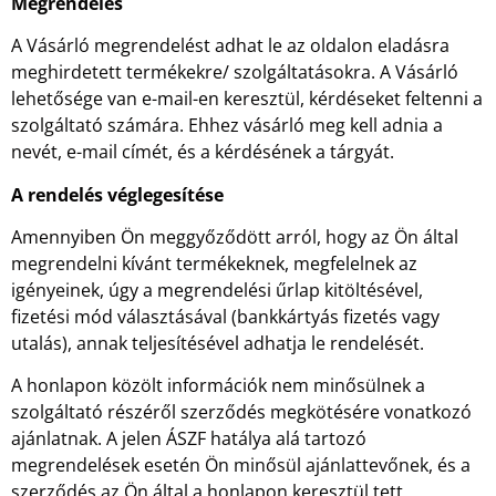
Megrendelés
A Vásárló megrendelést adhat le az oldalon eladásra
meghirdetett termékekre/ szolgáltatásokra. A Vásárló
lehetősége van e-mail-en keresztül, kérdéseket feltenni a
szolgáltató számára. Ehhez vásárló meg kell adnia a
nevét, e-mail címét, és a kérdésének a tárgyát.
A rendelés véglegesítése
Amennyiben Ön meggyőződött arról, hogy az Ön által
megrendelni kívánt termékeknek, megfelelnek az
igényeinek, úgy a megrendelési űrlap kitöltésével,
fizetési mód választásával (bankkártyás fizetés vagy
utalás), annak teljesítésével adhatja le rendelését.
A honlapon közölt információk nem minősülnek a
szolgáltató részéről szerződés megkötésére vonatkozó
ajánlatnak. A jelen ÁSZF hatálya alá tartozó
megrendelések esetén Ön minősül ajánlattevőnek, és a
szerződés az Ön által a honlapon keresztül tett