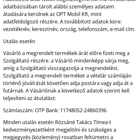
adatbázisában tárolt alábbi személyes adataim
átadására kerülnek az OPT Mobil Kft, mint
adatfeldolgozó részére. A továbbított adatok köre:
vezetéknév, keresztnév, ország, telefonszám, e-mail cím.
Utalás esetén
Vásárló a megrendelt termékek árát előre fizeti meg a
Szolgáltató részére. a Vásárló mindenképp várja meg,
amíg a Szolgáltató visszaigazolja a megrendelést.
Szolgáltató a megrendelt terméket a vételár számláján
történő jóváírását követően adja postára vagy adja át a
futárnak. A Vásárlónak a következő adatok szerint kell
teljesíteni az átutalást:
Számlaszám: OTP Bank: 11748052-24860396
Minden utalás esetén Rózsáné Takács Tímea-t
kedvezményezettként megjelölni és szükséges a
megjegyzés (közlemény) rovatban feltüntetni a