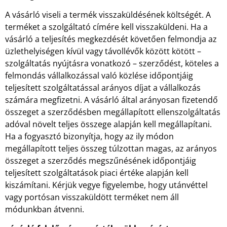
A vásárló viseli a termék visszaküldésének költségét. A
terméket a szolgáltató címére kell visszaküldeni. Ha a
vásárló a teljesítés megkezdését követően felmondja az
üzlethelyiségen kívül vagy távollévők között kötött –
szolgáltatás nyújtásra vonatkozó – szerződést, köteles a
felmondás vállalkozással való közlése időpontjáig
teljesített szolgáltatással arányos díjat a vállalkozás
számára megfizetni. A vásárló által arányosan fizetendő
összeget a szerződésben megállapított ellenszolgáltatás
adóval növelt teljes összege alapján kell megállapítani.
Ha a fogyasztó bizonyítja, hogy az ily módon
megállapított teljes összeg túlzottan magas, az arányos
összeget a szerződés megszűnésének időpontjáig
teljesített szolgáltatások piaci értéke alapján kell
kiszámítani. Kérjük vegye figyelembe, hogy utánvéttel
vagy portósan visszaküldött terméket nem áll
módunkban átvenni.