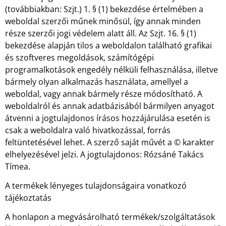
(továbbiakban: Szjt.) 1. § (1) bekezdése értelmében a
weboldal szerzői műnek minősül, így annak minden
része szerzői jogi védelem alatt áll. Az Szjt. 16. § (1)
bekezdése alapján tilos a weboldalon található grafikai
és szoftveres megoldások, számítógépi
programalkotások engedély nélküli felhasználása, illetve
bármely olyan alkalmazás használata, amellyel a
weboldal, vagy annak bármely része módosítható. A
weboldalról és annak adatbázisából bármilyen anyagot
átvenni a jogtulajdonos írásos hozzájárulása esetén is
csak a weboldalra való hivatkozással, forrás
feltüntetésével lehet. A szerző saját művét a © karakter
elhelyezésével jelzi. A jogtulajdonos: Rózsáné Takács
Tímea.
A termékek lényeges tulajdonságaira vonatkozó
tájékoztatás
A honlapon a megvásárolható termékek/szolgáltatások