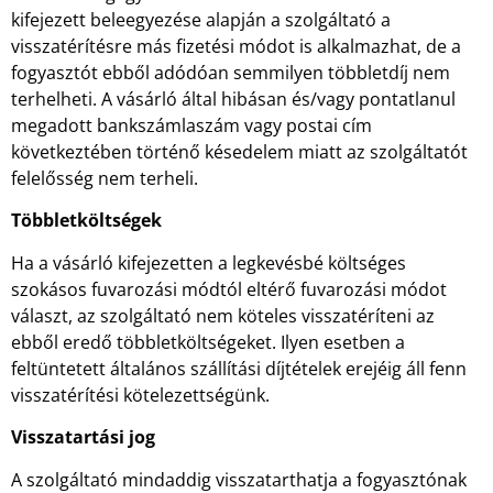
kifejezett beleegyezése alapján a szolgáltató a
visszatérítésre más fizetési módot is alkalmazhat, de a
fogyasztót ebből adódóan semmilyen többletdíj nem
terhelheti. A vásárló által hibásan és/vagy pontatlanul
megadott bankszámlaszám vagy postai cím
következtében történő késedelem miatt az szolgáltatót
felelősség nem terheli.
Többletköltségek
Ha a vásárló kifejezetten a legkevésbé költséges
szokásos fuvarozási módtól eltérő fuvarozási módot
választ, az szolgáltató nem köteles visszatéríteni az
ebből eredő többletköltségeket. Ilyen esetben a
feltüntetett általános szállítási díjtételek erejéig áll fenn
visszatérítési kötelezettségünk.
Visszatartási jog
A szolgáltató mindaddig visszatarthatja a fogyasztónak