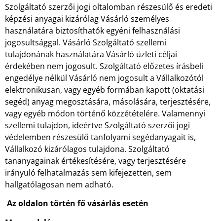
Szolgáltató szerzői jogi oltalomban részesülő és eredeti
képzési anyagai kizárólag Vásárló személyes
használatára biztosíthatók egyéni felhasználási
jogosultsággal. Vásárló Szolgáltató szellemi
tulajdonának használatára Vásárló üzleti céljai
érdekében nem jogosult. Szolgáltató előzetes írásbeli
engedélye nélkül Vásárló nem jogosult a Vállalkozótól
elektronikusan, vagy egyéb formában kapott (oktatási
segéd) anyag megosztására, másolására, terjesztésére,
vagy egyéb módon történő közzétételére. Valamennyi
szellemi tulajdon, ideértve Szolgáltató szerzői jogi
védelemben részesülő tanfolyami segédanyagait is,
Vállalkozó kizárólagos tulajdona. Szolgáltató
tananyagainak értékesítésére, vagy terjesztésére
irányuló felhatalmazás sem kifejezetten, sem
hallgatólagosan nem adható.
Az oldalon történ fő vásárlás esetén