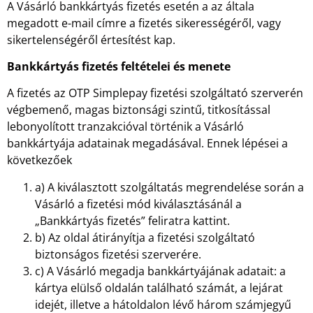
A Vásárló bankkártyás fizetés esetén a az általa
megadott e-mail címre a fizetés sikerességéről, vagy
sikertelenségéről értesítést kap.
Bankkártyás fizetés feltételei és menete
A fizetés az OTP Simplepay fizetési szolgáltató szerverén
végbemenő, magas biztonsági szintű, titkosítással
lebonyolított tranzakcióval történik a Vásárló
bankkártyája adatainak megadásával. Ennek lépései a
következőek
a) A kiválasztott szolgáltatás megrendelése során a
Vásárló a fizetési mód kiválasztásánál a
„Bankkártyás fizetés” feliratra kattint.
b) Az oldal átirányítja a fizetési szolgáltató
biztonságos fizetési szerverére.
c) A Vásárló megadja bankkártyájának adatait: a
kártya elülső oldalán található számát, a lejárat
idejét, illetve a hátoldalon lévő három számjegyű