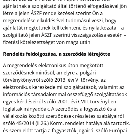
ajánlatnak a szolgáltató által történő elfogadásával jön
létre a jelen ÁSZF rendelkezései szerint Ön a
megrendelése elküldésével tudomásul veszi, hogy
ajánlatát megtettnek kell tekinteni, és nyilatkozata – a
szolgáltató jelen ÁSZF szerinti visszaigazolása esetén –
fizetési kötelezettséget von maga után.
Rendelés feldolgozása, a szerződés létrejötte
A megrendelés elektronikus úton megkötött
szerződésnek minősül, amelyre a polgári
törvénykönyvről szóló 2013. évi V. törvény, az
elektronikus kereskedelmi szolgáltatások, valamint az
információs társadalommal összefüggő szolgáltatások
egyes kérdéseiről szóló 2001. évi CVIII. törvényben
foglaltak irányadóak. A szerződés a fogyasztó és a
vállalkozás közötti szerződések részletes szabályairól
szóló 45/2014 (II.26.) Korm. rendelet hatálya alá tartozik,
és szem előtt tartja a fogyasztók jogairól szóló Európai