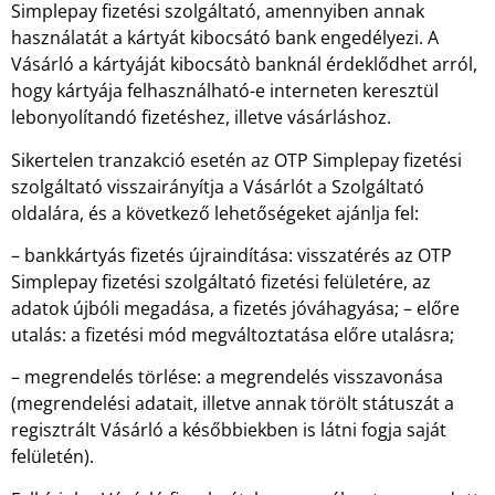
Simplepay fizetési szolgáltató, amennyiben annak
használatát a kártyát kibocsátó bank engedélyezi. A
Vásárló a kártyáját kibocsátò banknál érdeklődhet arról,
hogy kártyája felhasználható-e interneten keresztül
lebonyolítandó fizetéshez, illetve vásárláshoz.
Sikertelen tranzakció esetén az OTP Simplepay fizetési
szolgáltató visszairányítja a Vásárlót a Szolgáltató
oldalára, és a következő lehetőségeket ajánlja fel:
– bankkártyás fizetés újraindítása: visszatérés az OTP
Simplepay fizetési szolgáltató fizetési felületére, az
adatok újbóli megadása, a fizetés jóváhagyása; – előre
utalás: a fizetési mód megváltoztatása előre utalásra;
– megrendelés törlése: a megrendelés visszavonása
(megrendelési adatait, illetve annak törölt státuszát a
regisztrált Vásárló a későbbiekben is látni fogja saját
felületén).