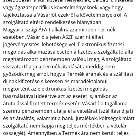
szerződésen kívüli követelményeknek, például címkézési
vagy ágazatspecifikus követelményeknek, vagy hogy
tájékoztassa a Vásárlót ezekről a követelményekről. A
szolgáltató eltérő rendelkezése hiányában
Magyarországi ÁFÁ-t alkalmazza minden Termék
esetében. Vásárló a jelen ÁSZF szerint élhet
jogérvényesítési lehetőségeivel. Elektronikus fizetési
megoldás alkalmazása esetén a fizetés a szolgáltató által
meghatározott pénznemben valósul meg, A szolgáltató
visszatarthatja a Termék átadását ameddig nem
győződik meg arról, hogy a Termék árának és a szállítási
díjnak kifizetése sikeresen és maradéktalanul
megtörtént az elektronikus fizetési megoldás
használatával (ideértve azt az esetet is, amikor az
átutalással fizetett termék esetén Vásárló a tagállama
szerinti pénznemben utalja el a vételárat (szállítási díjat)
és az átváltás, valamint a banki jutalékok, költségek miatt
szolgáltató nem kapja meg teljes mértékben a vételár
összegét). Amennyiben a Termék ára nem került teljes