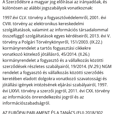
A Szerződésre a magyar jog előírásai az irányadóak, és
különösen az alábbi jogszabályok vonatkoznak:
1997.évi CLV. törvény a fogyasztóvédelemről, 2001. évi
CVIII. törvény az elektronikus kereskedelmi
szolgáltatások, valamint az információs társadalommal
összefüggő szolgáltatások egyes kérdéseiről, 2013. évi V.
törvény a Polgári Törvénykönyvről, 151/2003. (IX.22.)
kormányrendelet a tartós fogyasztási cikkekre
vonatkozó kötelező jótállásró, 45/2014. (II.26.)
kormányrendelet a fogyasztó és a vállalkozás közötti
szerződések részletes szabályairól, 19/2014. (IV.29.) NGM
rendelet a fogyasztó és vállalkozás közötti szerződés
keretében eladott dolgokra vonatkozó szavatossági és
jótállási igények intézésének eljárási szabályairól, 1997.
évi LXXVI. törvény a szerzői jogról, 2011. évi CXX. törvény
az információs önrendelkezési jogról és az
információszabadságról.
AZ EURÓPAI PARLAMENT ÉS A TANÁCS (EU) 2018/302