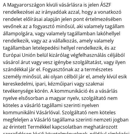
A Magyarországon kívüli vásárlásra is jelen ÁSZF
rendelkezései az irányadóak azzal, hogy a vonatkozó
rendelet előírásai alapján jelen pont értelmezésében
vevőnek az a fogyasztó minősül, aki valamely tagállam
állampolgára, vagy valamely tagállamban lakóhellyel
rendelkezik, vagy az a vállalkozás, amely valamely
tagállamban letelepedési hellyel rendelkezik, és az
Európai Unión belül kizárólag végfelhasználás céljából
vásárol árut vagy vesz igénybe szolgáltatást, vagy ilyen
szándékkal jár el. Fogyasztónak az a természetes
személy minősül, aki olyan célból jár el, amely kívül esik
kereskedelmi, ipari, kézműipari vagy szakmai
tevékenysége körén. A kommunikáció és a vásárlás
nyelve elsősorban a magyar nyelv, szolgáltató nem
köteles a vásárló tagállami szerinti nyelven
kommunikálni Vásárlóval. Szolgáltató nem köteles
megfeleljen a Vásárló tagállama szerinti nemzeti jogban
az érintett Termékkel kapcsolatban meghatározott