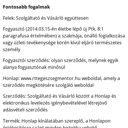
Fontosabb fogalmak
Felek: Szolgáltató és Vásárló együttesen
Fogyasztó (2014.03.15-én életbe lépő új Ptk. 8:1
paragrafusa értelmében) a szakmája, önálló foglalkozása
vagy üzleti tevékenysége körén kívül eljáró természetes
személy
Fogyasztói szerződés: olyan szerződés, melynek egyik
alanya fogyasztónak minősül
Honlap: www.rttegeszsegmentor.hu weboldal, amely a
szerződés megkötésére szolgáló weboldal
Szerződés: Szolgáltató és Vásárló között a Honlap és
elektronikus levelezés igénybevételével létrejövő
adásvételi szerződés
Termék: Honlap kínálatában szereplő, a Honlapon
értékesítésre szánt minden birtokba vehető