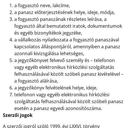
a fogyasztó neve, lakcíme,
a panasz előterjesztésének helye, ideje, módja,
a fogyasztó panaszának részletes leírása, a
fogyasztó által bemutatott iratok, dokumentumok
és egyéb bizonyítékok jegyzéke,
a vállalkozás nyilatkozata a fogyasztó panaszával
kapcsolatos álláspontjáról, amennyiben a panasz
azonnali kivizsgálása lehetséges,
a jegyzőkönyvet felvevő személy és – telefonon
vagy egyéb elektronikus hírközlési szolgáltatás
felhasználásával közölt szóbeli panasz kivételével –
a fogyasztó aláírása,
a jegyzőkönyv felvételének helye, ideje,
telefonon vagy egyéb elektronikus hírközlési
szolgáltatás felhasználásával közölt szóbeli panasz
esetén a panasz egyedi azonosítószáma.
Szerzői jogok
A szerzői jogról szóló 1999. évi LXXVI. törvény