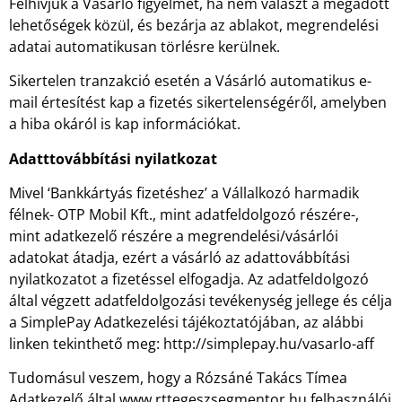
Felhívjuk a Vásárló figyelmét, ha nem választ a megadott
lehetőségek közül, és bezárja az ablakot, megrendelési
adatai automatikusan törlésre kerülnek.
Sikertelen tranzakció esetén a Vásárló automatikus e-
mail értesítést kap a fizetés sikertelenségéről, amelyben
a hiba okáról is kap információkat.
Adatttovábbítási nyilatkozat
Mivel ‘Bankkártyás fizetéshez’ a Vállalkozó harmadik
félnek- OTP Mobil Kft., mint adatfeldolgozó részére-,
mint adatkezelő részére a megrendelési/vásárlói
adatokat átadja, ezért a vásárló az adattovábbítási
nyilatkozatot a fizetéssel elfogadja. Az adatfeldolgozó
által végzett adatfeldolgozási tevékenység jellege és célja
a SimplePay Adatkezelési tájékoztatójában, az alábbi
linken tekinthető meg: http://simplepay.hu/vasarlo-aff
Tudomásul veszem, hogy a Rózsáné Takács Tímea
Adatkezelő által www.rttegeszsegmentor.hu felhasználói