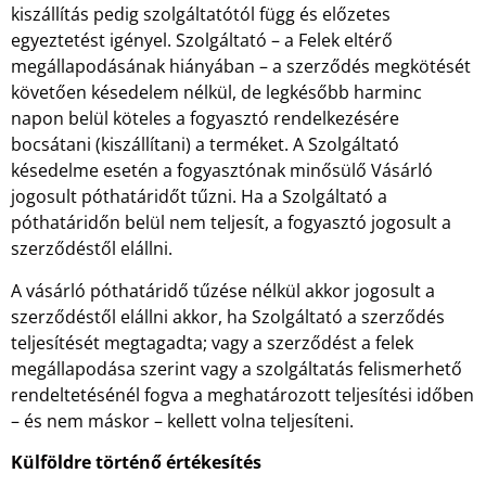
kiszállítás pedig szolgáltatótól függ és előzetes
egyeztetést igényel. Szolgáltató – a Felek eltérő
megállapodásának hiányában – a szerződés megkötését
követően késedelem nélkül, de legkésőbb harminc
napon belül köteles a fogyasztó rendelkezésére
bocsátani (kiszállítani) a terméket. A Szolgáltató
késedelme esetén a fogyasztónak minősülő Vásárló
jogosult póthatáridőt tűzni. Ha a Szolgáltató a
póthatáridőn belül nem teljesít, a fogyasztó jogosult a
szerződéstől elállni.
A vásárló póthatáridő tűzése nélkül akkor jogosult a
szerződéstől elállni akkor, ha Szolgáltató a szerződés
teljesítését megtagadta; vagy a szerződést a felek
megállapodása szerint vagy a szolgáltatás felismerhető
rendeltetésénél fogva a meghatározott teljesítési időben
– és nem máskor – kellett volna teljesíteni.
Külföldre történő értékesítés