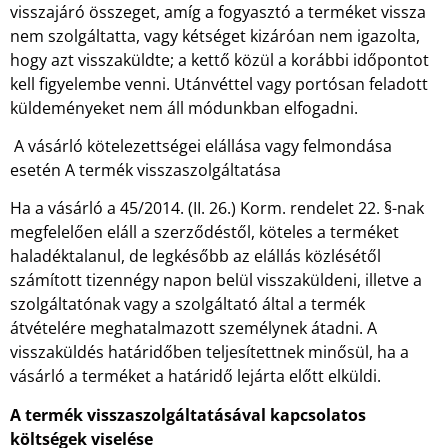
visszajáró összeget, amíg a fogyasztó a terméket vissza
nem szolgáltatta, vagy kétséget kizáróan nem igazolta,
hogy azt visszaküldte; a kettő közül a korábbi időpontot
kell figyelembe venni. Utánvéttel vagy portósan feladott
küldeményeket nem áll módunkban elfogadni.
A vásárló kötelezettségei elállása vagy felmondása
esetén A termék visszaszolgáltatása
Ha a vásárló a 45/2014. (II. 26.) Korm. rendelet 22. §-nak
megfelelően eláll a szerződéstől, köteles a terméket
haladéktalanul, de legkésőbb az elállás közlésétől
számított tizennégy napon belül visszaküldeni, illetve a
szolgáltatónak vagy a szolgáltató által a termék
átvételére meghatalmazott személynek átadni. A
visszaküldés határidőben teljesítettnek minősül, ha a
vásárló a terméket a határidő lejárta előtt elküldi.
A termék visszaszolgáltatásával kapcsolatos
költségek viselése