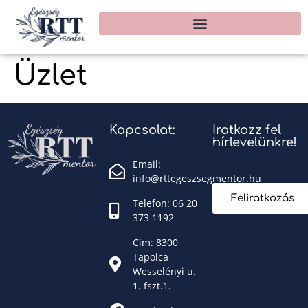
Üzlet
Kapcsolat:
Iratkozz fel
hírlevelünkre!
Email:
info@rttegeszsegmentor.hu
Feliratkozás
Telefon: 06 20
373 1192
Cím: 8300
Tapolca
Wesselényi u.
1. fszt.1.